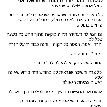
לכשתרדו במדרגה התחתונה –אותה שעה אני
גואל אתכם “/ילקוט שמעוני
כל הצרות והמצוקות שבאו על ישראל בכל הדורות כולן
הפכו לתשועות ולאורה גדולה, כגודל החשיכה שהיו
שרויים בתוכה.
גם הגאולה העתידה תהיה בוקעת מתוך החשיכה בשעה
שכל לב
יחרד ויאמר, אפסה כל תקוה – והנה כבוד ה’ עליך זרח.
ומתי ? בחודש ניסן.
החודש שהשם קבע לגאולה לכל הדורות,
וכל צרה וחשיכה שנראית לנו בחודש הזה בידוע שאינה
אלא
ראשית צמיחת הגאולה.
אז אם את מרגישה בחושך, מנסה לפלס דרכך באפילה
תדעי שברגעי קושי אלו ממש נרקמת וצומחת לך….
הישועה