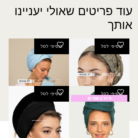
עוד פריטים שאולי יעניינו
אותך
הוסיפי לסל
הוסיפי לסל
פשמינה הדסה
מטפחת קימל
40.00
₪
(מרובעת)
₪
50.00
+1 צבעים
+6 צבעים
הוסיפי לסל
הוסיפי לסל
5 יח' ב-100 ₪
צעיף נטופה
בובי פתוח שחור
טווח
₪
80.00
–
₪
99.00
₪
30.00
מחירים:
עד