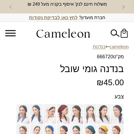
משלוח חינם לנק’ איסוף בקניה מעל 249 ₪
חדש באת
חברת מועדון?
לחץ כאן לבדיקת נקודות
cameleon
בנדנות
מק"ט
666720
בנדנה גומי שובל
₪
45.00
צבע