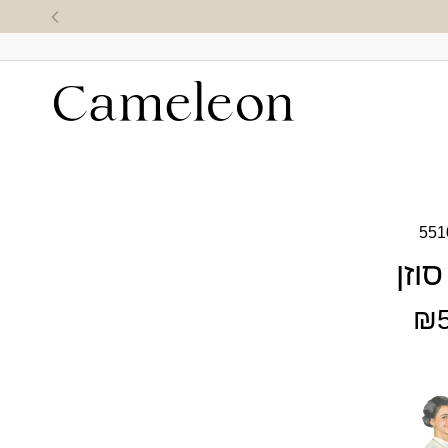
551
וזן
₪