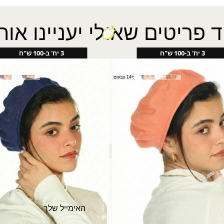
ד פריטים שאולי יעניינו אות
3 יח' ב-100 ש"ח
3 יח' ב-100 ש"ח
 M
ברט כותנה S
+14 צבעים
₪
40.00
?
האימייל שלך