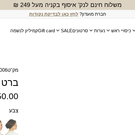
משלוח חינם לנק’ איסוף בקניה מעל 249 ₪
חברת מועדון?
לחץ כאן לבדיקת נקודות
כיסויי ראש
נערות
סרטונים
SALE
Gift card
קמיליון לנשמה
מק"ט
006
ברט ס
50.00
צבע