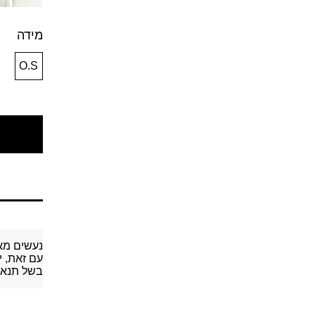
מידה
O.S
נעשים מא
עם זאת, י
בשל תנאי 