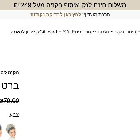
משלוח חינם לנק’ איסוף בקניה מעל 249 ₪
חברת מועדון?
לחץ כאן לבדיקת נקודות
כיסויי ראש
נערות
סרטונים
SALE
Gift card
קמיליון לנשמה
מק"ט
023
ברט 
המחיר
המחיר
₪
79.00
הנוכח
המקור
צבע
היה:
הוא:
9.00.
0.00.