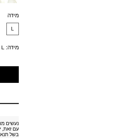
מידה
L
מידה: L
נעשים מא
עם זאת, י
בשל תנאי 