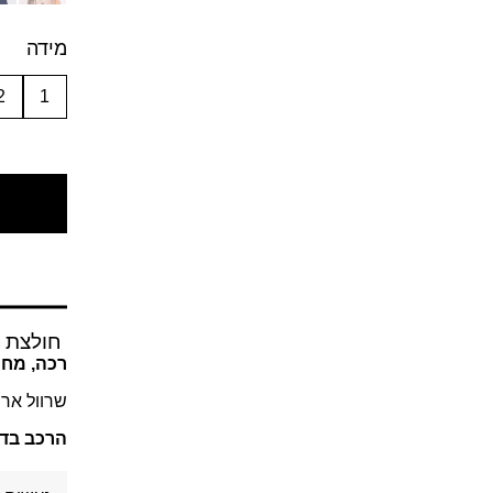
מידה
2
1
חולצת ה
רכה, מחמ
שרוול ארו
הרכב בד: