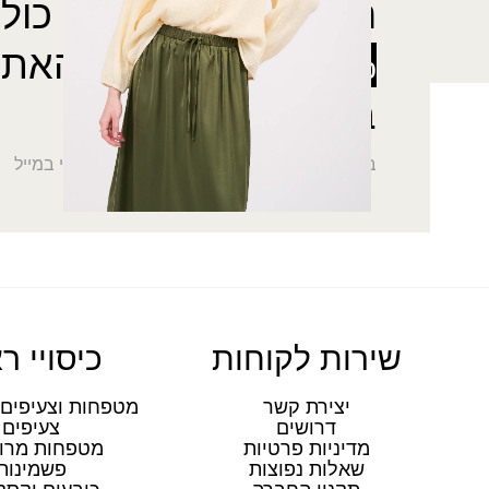
רוצה להתעדכן לפני כולן
5% הנחה
על כל האתר
בהרשמה לניוזלטר
בואי להתעדכן בחדשות הכי מפנקות שתקבלי במייל
שירות לקוחות
כיסויי ר
יצירת קשר
מטפחות וצעיפים 
דרושים
צעיפים
מדיניות פרטיות
מטפחות מרו
שאלות נפוצות
פשמינות