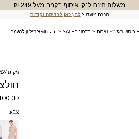
משלוח חינם לנק’ איסוף בקניה מעל 249 ₪
חברת מועדון?
לחץ כאן לבדיקת נקודות
כיסויי ראש
נערות
סרטונים
SALE
Gift card
קמיליון לנשמה
מק"ט
524
חולצ
100.00
צבע