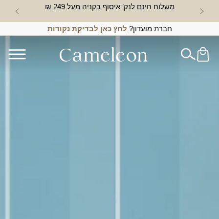
משלוח חינם לנק’ איסוף בקניה מעל 249 ₪
חדש באת
חברת מועדון?
לחץ כאן לבדיקת נקודות