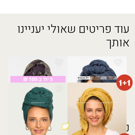
עוד פריטים שאולי יעניינו
אותך
צעיף אביב
פשמינה נווה
₪
40.00
₪
20.00
+3 צבעים
5 יח' ב-100 ₪
+1 צבעים
מטפחת סלי מרובעת
צעיף נטופה
₪
30.00
₪
60.00
נצפה לאחרונה