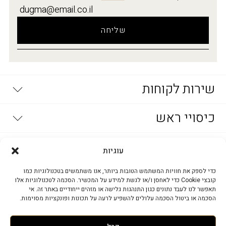
שירות לקוחות
יצירת קשר
כיסויי ראש
דרושים
מדיניות פרטיות
שאלות נפוצות
מטפחות וצעיפים מעוצבים
אופנת נשים
צעיפים
תקנון החברה
עוגיות
הסדרי נגישות
מטפחות מרובעות
פשמינות
שמלות ערב
חנויות קמיליון
בייסיק
כדי לספק את חוויות המשתמש הטובות ביותר, אנו משתמשים בטכנולוגיות כמו
שמלות
כובעים וקסקטים
מדיניות החלפה- אתר
קובצי Cookie כדי לאחסן ו/או לגשת למידע על המכשיר. הסכמה לטכנולוגיות אלו
חולצות
מדיניות משלוחים
בובי, נפחים וסרטי החלקה
תאפשר לנו לעבד נתונים כגון התנהגות גלישה או מזהים ייחודיים באתר זה. אי
בנדנות
חצאיות
חולצות בסיס
הסכמה או ביטול הסכמה עלולים להשפיע לרעה על תכונות ופונקציות מסוימות.
אביזרי אופנה
תחתיות
שרוולונים ועליוניות
טייצים
סרטים וקשתות