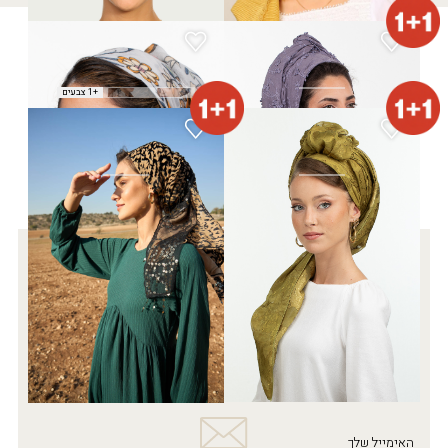
מטפחת אשכול
מטפחת גושרים
₪
25.00
₪
170.00
+1 צבעים
מטפחת הגרה
מטפחת טלאור
₪
190.00
₪
140.00
רוצה להתעדכן לפני כולן?
5% הנחה
על כל האתר
בהרשמה לניוזלטר
בואי להתעדכן בחדשות הכי מפנקות שתקבלי במייל
האימייל שלך