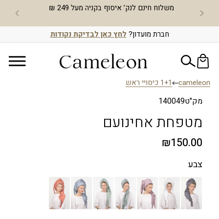
 חינם לנק’ איסוף בקניה מעל 249 ₪
חדש באתר – צוברות וממ
חברת מועדון?
לחץ כאן לבדיקת נקודות
cameleon
1+1 כיסויי ראש
מק"ט
140049
מטפחת אחינועם
₪
150.00
צבע