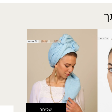
ך
מטפחת קימל
+1 צבעים
(מרובעת)
+6 צבעים
₪
50.00