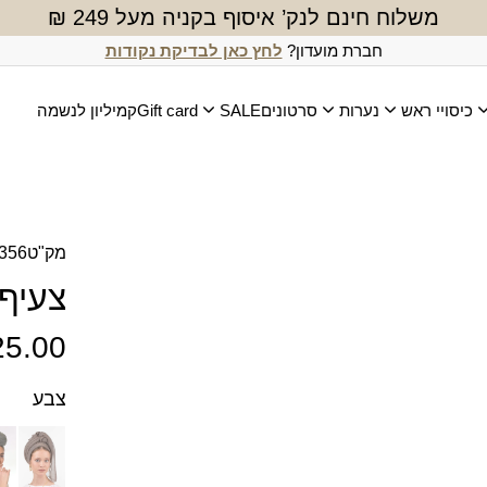
משלוח חינם לנק’ איסוף בקניה מעל 249 ₪
חברת מועדון?
לחץ כאן לבדיקת נקודות
כיסויי ראש
נערות
סרטונים
SALE
Gift card
קמיליון לנשמה
מק"ט
356
צעיף
25.00
צבע