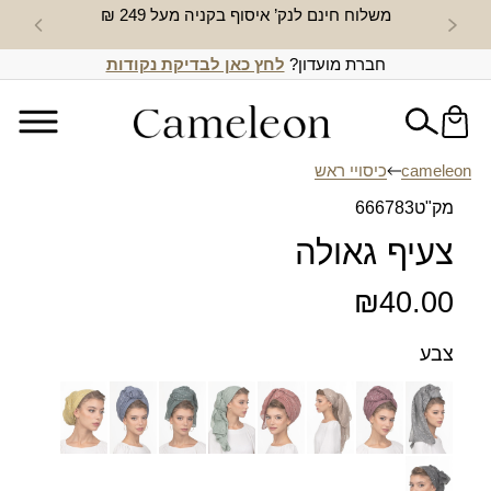
משלוח חינם לנק’ איסוף בקניה מעל 249 ₪
חדש באת
חברת מועדון?
לחץ כאן לבדיקת נקודות
cameleon
כיסויי ראש
מק"ט
666783
צעיף גאולה
₪
40.00
צבע