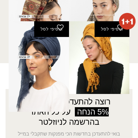
פשמינה מיקה נצנץ
פשמינה פסים זהב
₪
40.00
₪
40.00
+2 צבעים
הוסיפי לסל
הוסיפי לסל
מטפחת מיאל
צעיף אביב
(מרובעת)
20.00
₪
₪
150.00
+3 צבעים
רוצה להתעדכן לפני כולן?
5% הנחה
על כל האתר
בהרשמה לניוזלטר
בואי להתעדכן בחדשות הכי מפנקות שתקבלי במייל