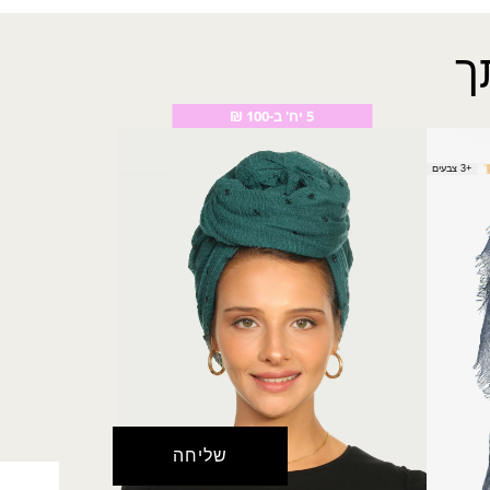
ך
5 יח' ב-100 ₪
צעיף נטופה
+3 צבעים
₪
30.00