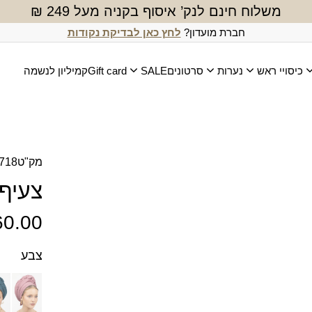
משלוח חינם לנק’ איסוף בקניה מעל 249 ₪
חברת מועדון?
לחץ כאן לבדיקת נקודות
כיסויי ראש
נערות
סרטונים
SALE
Gift card
קמיליון לנשמה
מק"ט
718
צעיף 
60.00
צבע