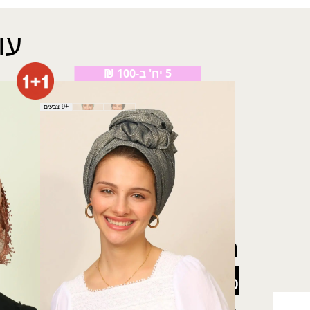
עו
5 יח' ב-100 ₪
צעיף מרווה
צעיף גו
+9 צבעים
₪
60.00
₪
30.00
רוצה להתעדכן לפני כולן
5% הנחה
על כל האתר