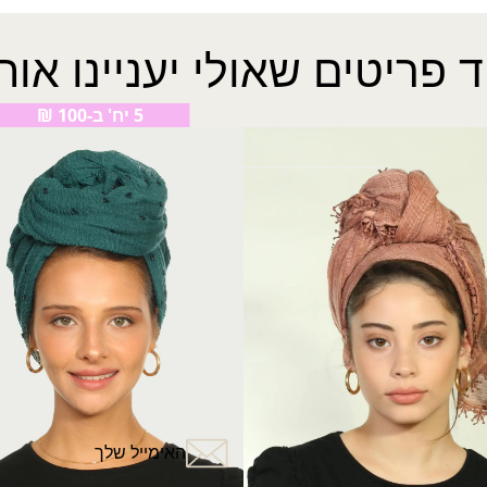
ד פריטים שאולי יעניינו אות
5 יח' ב-100 ₪
לן
צעיף נטופה
₪
30.00
?
האימייל שלך