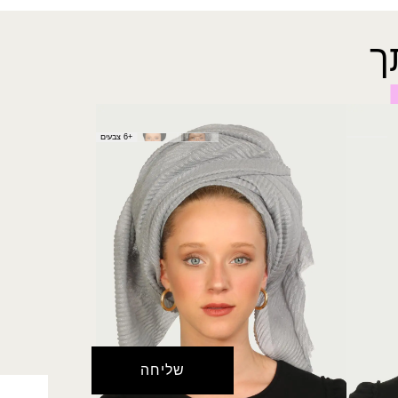
ך
מטפחת אסתר
+6 צבעים
₪
40.00