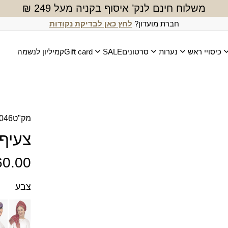
משלוח חינם לנק’ איסוף בקניה מעל 249 ₪
חברת מועדון?
לחץ כאן לבדיקת נקודות
כיסויי ראש
נערות
סרטונים
SALE
Gift card
קמיליון לנשמה
מק"ט
046
צעיף
60.00
צבע