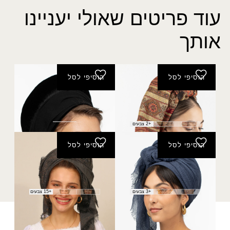
עוד פריטים שאולי יעניינו
אותך
הוסיפי לסל
הוסיפי לסל
פשמינה פסים זהב
בובי פתוח שחור
טווח
₪
80.00
–
₪
99.00
₪
40.00
מחירים:
+2 צבעים
הוסיפי לסל
הוסיפי לסל
עד
צעיף אביב
צעיף סלי
₪
60.00
₪
20.00
+3 צבעים
+15 צבעים