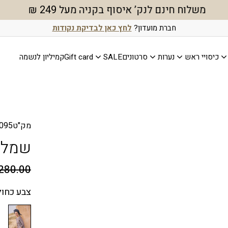
חדש באתר – צוברות ומממ
חברת מועדון?
לחץ כאן לבדיקת נקודות
כיסויי ראש
נערות
סרטונים
SALE
Gift card
קמיליון לנשמה
מק"ט
095
שמלת
280.00
צבע
כחול