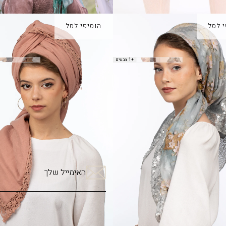
י לסל
הוסיפי לסל
אליאנה
מטפחת בארי
+1 צבעים
₪
170.00
₪
 כולן?
האתר
האימייל שלך
לטר