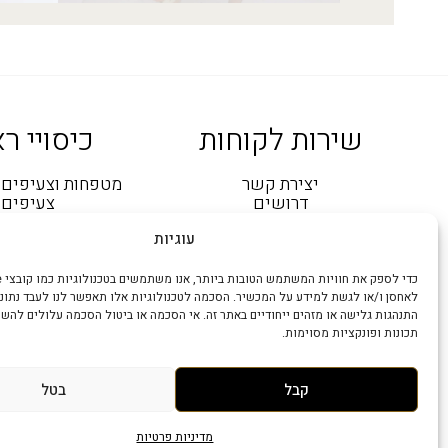
שירות לקוחות
כיסויי ר
יצירת קשר
מטפחות וצעיפים 
דרושים
צעיפים
מדיניות פרטיות
מטפחות מרוב
עוגיות
שאלות נפוצות
פשמינות
תקנון החברה
כובעים וקסק
הסדרי נגישות
בובי, נפחים וסרט
חנויות קמיליון
בנדנות
לאחסן ו/או לגשת למידע על המכשיר. הסכמה לטכנולוגיות אלו תאפשר לנו לעבד נתונים
מדיניות החלפה- אתר
התנהגות גלישה או מזהים ייחודיים באתר זה. אי הסכמה או ביטול הסכמה עלולים להש
מדיניות משלוחים
תכונות ופונקציות מסוימות.
קבל
בטל
כל הזכויות שמורות 2026 © קמיליון ויימן בע"מ
מדיניות פרטיות