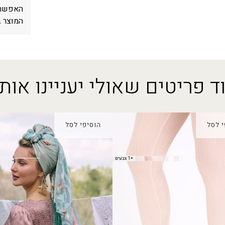
האפשר. 
המוצר ב
ד פריטים שאולי יעניינו אות
י לסל
הוסיפי לסל
רנית
שמלת סהרה
+1 צבעים
₪
165.00
₪
330.00
נצפה לאחרונה