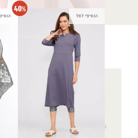
הוסיפי לסל
הוסיפ
בגד ים סוף
מטפחת 
190.00
₪
144.00
₪
240.00
רוצה להתעדכן לפני
5% הנחה
על כל 
בהרשמה לניוז
בואי להתעדכן בחדשות הכי מפנקות שתקבלי במייל