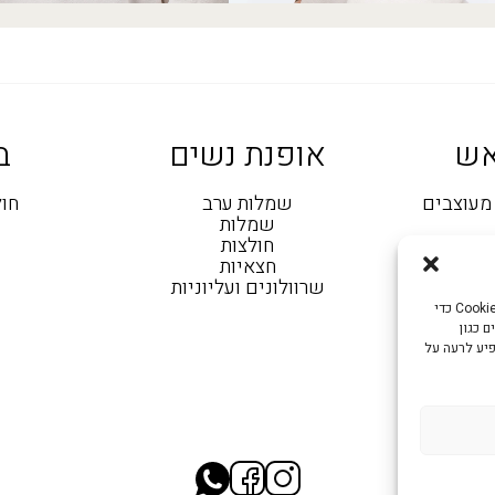
אש
אופנת נשים
ב
מעוצבים
שמלות ערב
חול
שמלות
עות
חולצות
חצאיות
טים
שרוולונים ועליוניות
י החלקה
כדי לספק את חוויות המשתמש הטובות ביותר, אנו משתמשים בטכנולוגיות כמו קובצי Cookie כדי
 כגון
פיע לרעה על