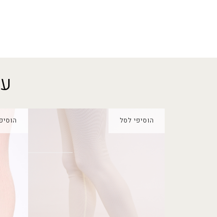
עו
הוסיפי לסל
הוסיפ
טייץ גדיד
טייץ או
₪
70.00
₪
80.00