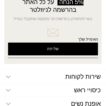
5% הנחה
על כל האתר
בהרשמה לניוזלטר
בואי להתעדכן בחדשות הכי מפנקות שתקבלי במייל
האימייל שלך
שירות לקוחות
יצירת קשר
כיסויי ראש
דרושים
מדיניות פרטיות
שאלות נפוצות
מטפחות וצעיפים מעוצבים
אופנת נשים
צעיפים
תקנון החברה