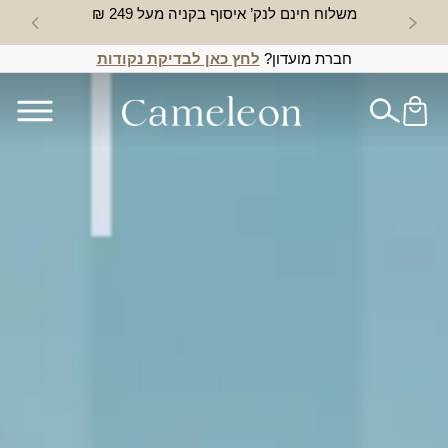
משלוח חינם לנק’ איסוף בקניה מעל 249 ₪
חדש באת
חברת מועדון?
לחץ כאן לבדיקת נקודות