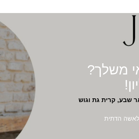
י משלך?
ן!
ר שבע, קרית גת וגוש
לאשה הדתית