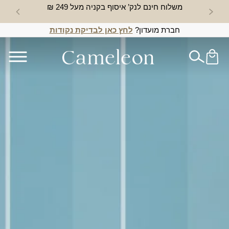
משלוח חינם לנק’ איסוף בקניה מעל 249 ₪
חדש באת
חברת מועדון?
לחץ כאן לבדיקת נקודות