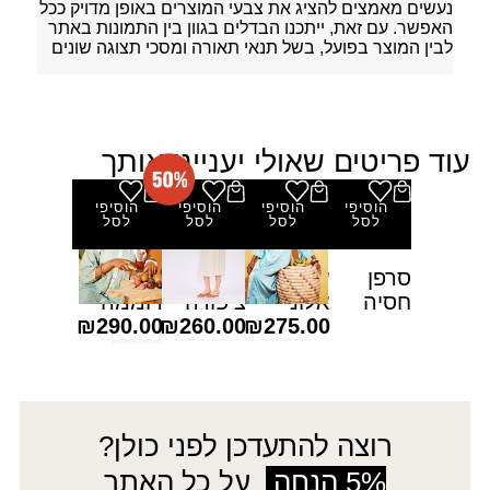
נעשים מאמצים להציג את צבעי המוצרים באופן מדויק ככל
האפשר. עם זאת, ייתכנו הבדלים בגוון בין התמונות באתר
לבין המוצר בפועל, בשל תנאי תאורה ומסכי תצוגה שונים
עוד פריטים שאולי יעניינו אותך
הוסיפי
הוסיפי
הוסיפי
הוסיפי
לסל
לסל
לסל
לסל
סרפן
שמלת
שמלת
שמלת
חסיה
אלוני
ציפורה
רוממה
₪
290.00
₪
260.00
₪
275.00
רוצה להתעדכן לפני כולן?
5% הנחה
על כל האתר