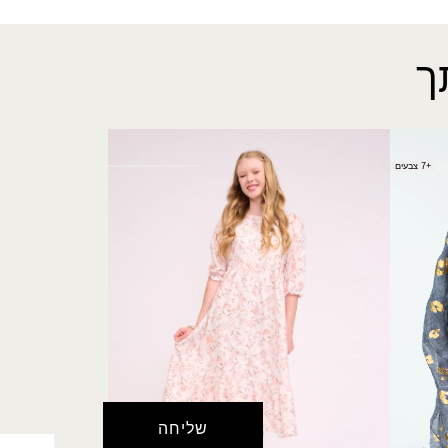
ך
שמלת פולג
+7 צבעים
₪
190.00