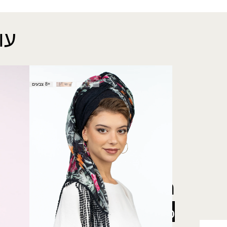
עו
צעיף גירון
שמלת ג
+8 צבעים
200.00
₪
150.00
רוצה להתעדכן לפני כולן
5% הנחה
על כל האתר