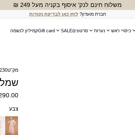
משלוח חינם לנק’ איסוף בקניה מעל 249 ₪
חברת מועדון?
לחץ כאן לבדיקת נקודות
כיסויי ראש
נערות
סרטונים
SALE
Gift card
קמיליון לנשמה
מק"ט
230
שמלת
290.00
צבע