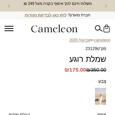
משלוח חינם לנק’ איסוף בקניה מעל 249 ₪
חדש באת
חברת מועדון?
לחץ כאן לבדיקת נקודות
cameleon
שבועות 2026
מק"ט
23129
שמלת רוגע
₪
175.00
₪
350.00
צבע
טבלת מידות