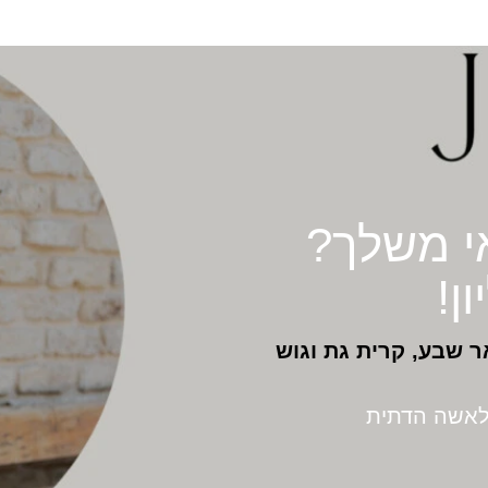
י משלך?
ן!
ר שבע, קרית גת וגוש
לאשה הדתית