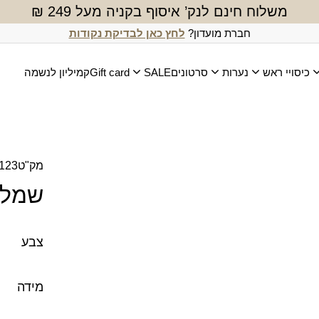
משלוח חינם לנק’ איסוף בקניה מעל 249 ₪
חברת מועדון?
לחץ כאן לבדיקת נקודות
כיסויי ראש
נערות
סרטונים
SALE
Gift card
קמיליון לנשמה
מק"ט
123
שמלת
צבע
מידה