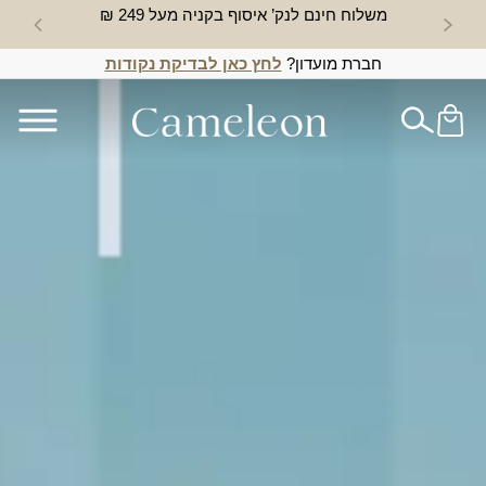
משלוח חינם לנק’ איסוף בקניה מעל 249 ₪
חדש באת
חברת מועדון?
לחץ כאן לבדיקת נקודות