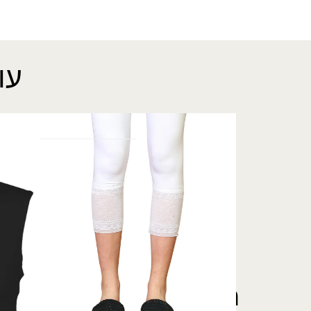
עו
טייץ תחרה שושן
גופיית 
69.00
₪
סימפוני
₪
32.00
רוצה להתעדכן לפני כולן