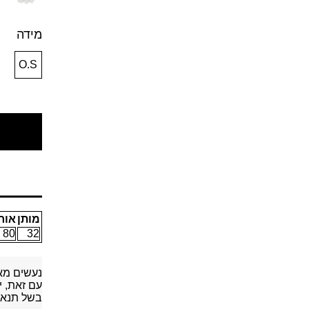
מידה
O.S
מותן
אור
80
32
נעשים מא
עם זאת, י
בשל תנאי 