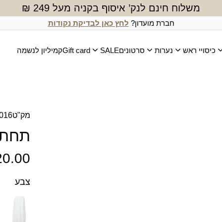
משלוח חינם לנק’ איסוף בקניה מעל 249 ₪
חברת מועדון?
לחץ כאן לבדיקת נקודות
כיסויי ראש
נערות
סרטונים
SALE
Gift card
קמיליון לנשמה
מק"ט
016
תחתית
20.00
צבע