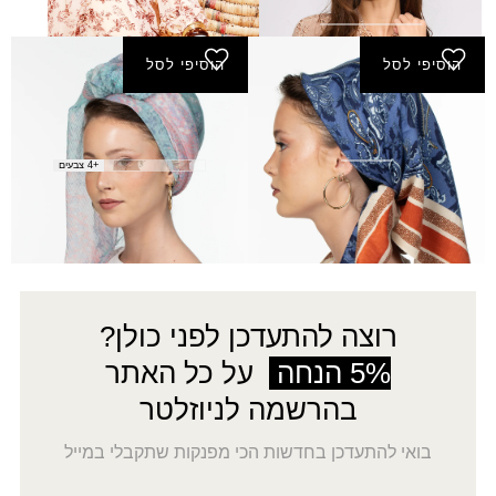
₪
290.00
הוסיפי לסל
הוסיפי לסל
מטפחת קסם
צעיף אחוה
₪
30.00
₪
50.00
+4 צבעים
←
5
4
3
2
1
→
רוצה להתעדכן לפני כולן?
5% הנחה
על כל האתר
בהרשמה לניוזלטר
בואי להתעדכן בחדשות הכי מפנקות שתקבלי במייל