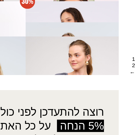
חולצת אביה - שחור
חולצת זוה
₪
91.00
₪
130.00
חולצת מדבר
חולצת נירי
חולצת ענבל
חולצת שמ
1
2
←
רוצה להתעדכן לפני כולן
5% הנחה
על כל האתר