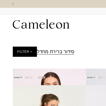
סידור ברירת מחדל
+ FILTER
חולצת תבור - שחור
+1 צבעים
+1 צבעים
₪
100.00
חולצת צוהר - קרם
₪
150.00