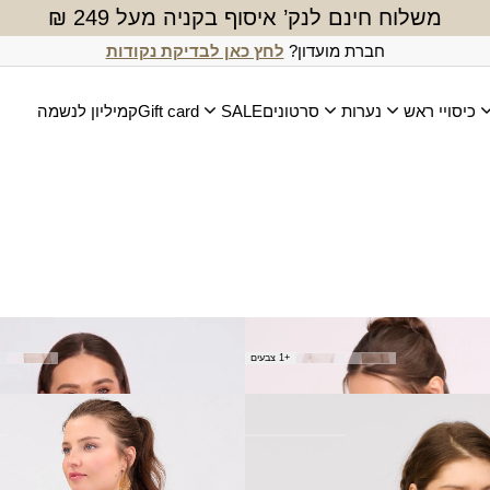
משלוח חינם לנק’ איסוף בקניה מעל 249 ₪
חברת מועדון?
לחץ כאן לבדיקת נקודות
כיסויי ראש
נערות
סרטונים
SALE
Gift card
קמיליון לנשמה
ר - חום
חולצת תבור - מוקה
+1 צבעים
₪
100.00
חולצת צוהר - לבן
₪
150.00