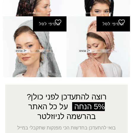
מטפחת טמירה
מטפחת יולי
₪
150.00
₪
190.00
הוסיפי לסל
הוסיפי לסל
מטפחת יריחו
מטפחת מרווה
₪
120.00
₪
180.00
+2 צבעים
+3 צבעים
←
30
29
…
3
2
1
רוצה להתעדכן לפני כולן?
5% הנחה
על כל האתר
בהרשמה לניוזלטר
בואי להתעדכן בחדשות הכי מפנקות שתקבלי במייל