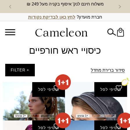
משלוח חינם לנק’ איסוף בקניה מעל 249 ₪
חדש באת
חברת מועדון?
לחץ כאן לבדיקת נקודות
כיסויי ראש חורפיים
סידור ברירת מחדל
+ FILTER
הוסיפי לסל
הוסיפי לסל
קסקט שובל
מטפחת טירן
₪
210.00
₪
45.00
+1 צבעים
+2 צבעים
הוסיפי לסל
הוסיפי לסל