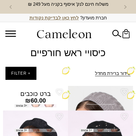
משלוח חינם לנק’ איסוף בקניה מעל 249 ₪
חדש באת
חברת מועדון?
לחץ כאן לבדיקת נקודות
כיסויי ראש חורפיים
סידור ברירת מחדל
+ FILTER
ברט תהל
ברט כוכבים
₪
60.00
₪
29.00
+3 צבעים
ברט ירדן
ברט מלכי
המחיר
המחיר
₪
60.00
₪
50.00
₪
90.00
הנוכחי
המקורי
+1 צבעים
+3 צבעים