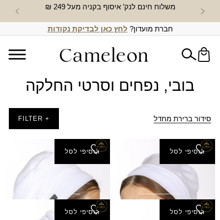
משלוח חינם לנק’ איסוף בקניה מעל 249 ₪
חדש באת
חברת מועדון?
לחץ כאן לבדיקת נקודות
בובי, נפחים וסרטי החלקה
סידור ברירת מחדל
+ FILTER
הוסיפי לסל
הוסיפי לסל
בובו גבוה la belle
בובו נפח
₪
119.00
₪
89.00
הוסיפי לסל
הוסיפי לסל