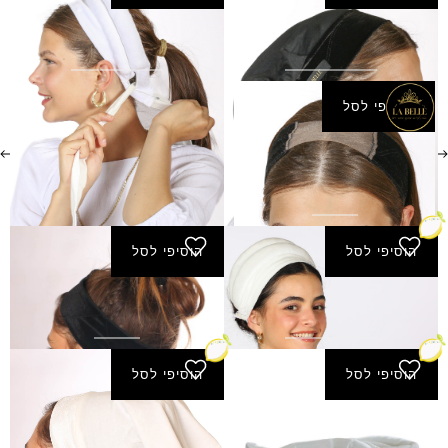
בובו נפח la belle
בובי פתוח la belle
₪
119.00
₪
90.00
הוסיפי לסל
סרט מונע החלקה לייס
la belle
₪
49.00
הוסיפי לסל
הוסיפי לסל
בובי גלים
סרט קטיפה+סקוצ' (קצר)
₪
20.00
₪
99.00
הוסיפי לסל
הוסיפי לסל
סרט הגבהה
סנוד ארוך פס קטיפה