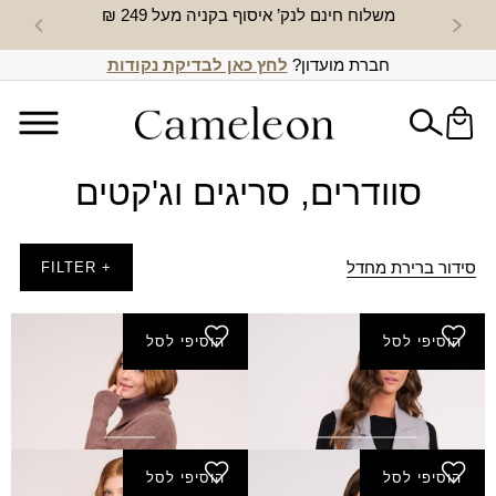
משלוח חינם לנק’ איסוף בקניה מעל 249 ₪
חדש באת
חברת מועדון?
לחץ כאן לבדיקת נקודות
סוודרים, סריגים וג'קטים
סידור ברירת מחדל
+ FILTER
הוסיפי לסל
הוסיפי לסל
סריג הילי
סריג חני
₪
120.00
₪
60.00
₪
160.00
₪
80.00
הוסיפי לסל
הוסיפי לסל