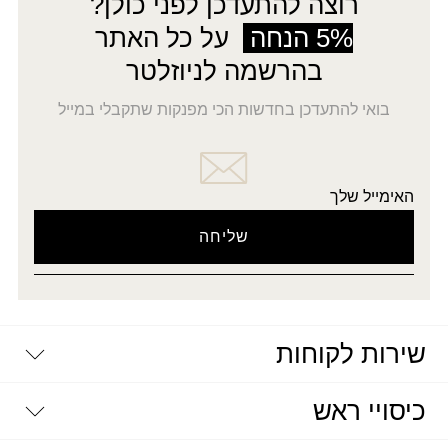
רוצה להתעדכן לפני כולן?
5% הנחה
על כל האתר
בהרשמה לניוזלטר
בואי להתעדכן בחדשות הכי מפנקות שתקבלי במייל
האימייל שלך
שירות לקוחות
יצירת קשר
כיסויי ראש
דרושים
מדיניות פרטיות