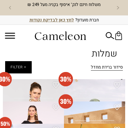
 חינם לנק’ איסוף בקניה מעל 249 ₪
חדש באתר – צוברות וממ
חברת מועדון?
לחץ כאן לבדיקת נקודות
שמלות
סידור ברירת מחדל
+ FILTER
שמלת מרים - בז
שמלת מרים - שחור
₪
175.00
₪
175.00
₪
250.00
₪
250.00
שמלת מרים - תכלת
שמלת סביון - שחור
₪
320.00
₪
175.00
₪
250.00