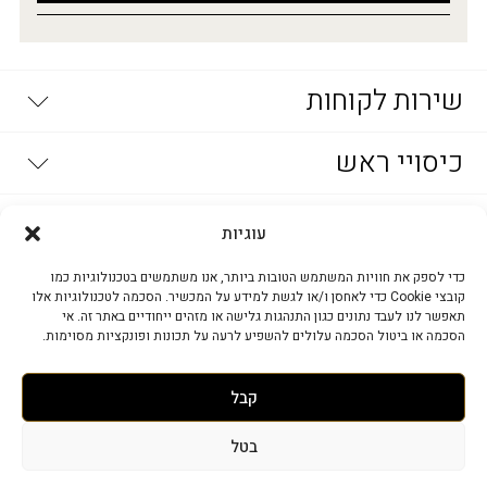
שירות לקוחות
יצירת קשר
כיסויי ראש
דרושים
מדיניות פרטיות
שאלות נפוצות
מטפחות וצעיפים מעוצבים
אופנת נשים
צעיפים
תקנון החברה
עוגיות
הסדרי נגישות
מטפחות מרובעות
פשמינות
שמלות ערב
חנויות קמיליון
בייסיק
כדי לספק את חוויות המשתמש הטובות ביותר, אנו משתמשים בטכנולוגיות כמו
שמלות
כובעים וקסקטים
מדיניות החלפה- אתר
קובצי Cookie כדי לאחסן ו/או לגשת למידע על המכשיר. הסכמה לטכנולוגיות אלו
חולצות
מדיניות משלוחים
בובי, נפחים וסרטי החלקה
תאפשר לנו לעבד נתונים כגון התנהגות גלישה או מזהים ייחודיים באתר זה. אי
בנדנות
חצאיות
חולצות בסיס
הסכמה או ביטול הסכמה עלולים להשפיע לרעה על תכונות ופונקציות מסוימות.
אביזרי אופנה
תחתיות
שרוולונים ועליוניות
טייצים
סרטים וקשתות
קבל
חגורות
בטל