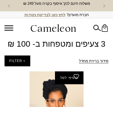
משלוח חינם לנק’ איסוף בקניה מעל 249 ₪
חדש באת
חברת מועדון?
לחץ כאן לבדיקת נקודות
3 צעיפים ומטפחות ב- 100 ₪
סידור ברירת מחדל
+ FILTER
הוסיפי לסל
ברט אדווה
המחיר
המחיר
₪
59.00
₪
30.00
הנוכחי
המקורי
היה:
הוא: