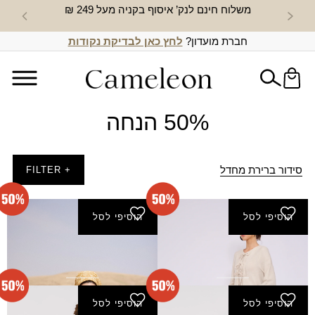
משלוח חינם לנק’ איסוף בקניה מעל 249 ₪
חדש באת
חברת מועדון?
לחץ כאן לבדיקת נקודות
50% הנחה
סידור ברירת מחדל
+ FILTER
הוסיפי לסל
הוסיפי לסל
שמלת ציפורה - אבן
שמלת רוגע - בז-בהיר
₪
175.00
₪
130.00
₪
350.00
₪
260.00
הוסיפי לסל
הוסיפי לסל