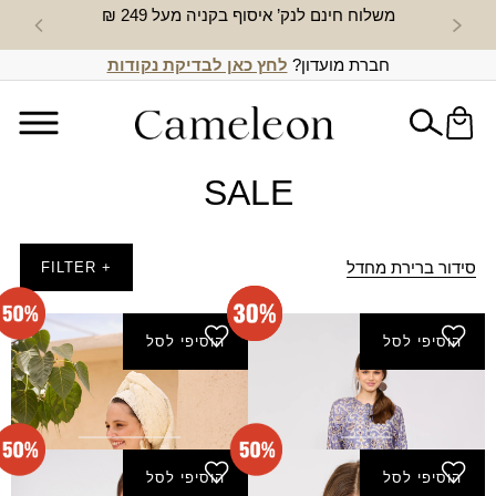
משלוח חינם לנק’ איסוף בקניה מעל 249 ₪
חדש באת
חברת מועדון?
לחץ כאן לבדיקת נקודות
SALE
סידור ברירת מחדל
+ FILTER
הוסיפי לסל
הוסיפי לסל
שמלת דורון - סגול
שמלת הזורע - ירוק-בהיר
₪
125.00
₪
182.00
₪
250.00
₪
260.00
הוסיפי לסל
הוסיפי לסל