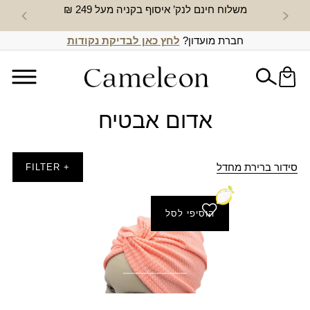
משלוח חינם לנק’ איסוף בקניה מעל 249 ₪
חדש באת
חברת מועדון?
לחץ כאן לבדיקת נקודות
אדום אבטיח
סידור ברירת מחדל
+ FILTER
הוסיפי לסל
סרט טליה
המחיר
המחיר
₪
10.00
₪
30.00
הנוכחי
המקורי
היה:
הוא: