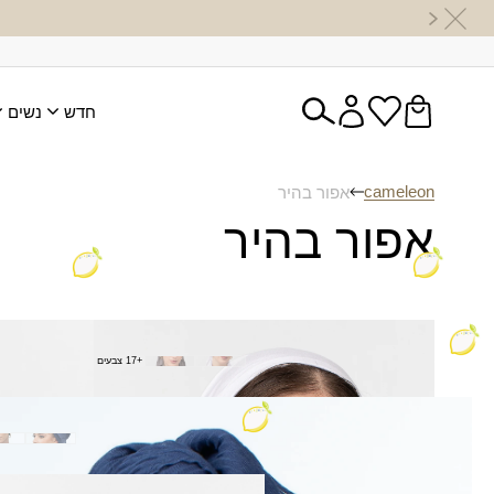
חדש
נשים
cameleon
אפור בהיר
אפור בהיר
בנדנה גומי שובל
בנדנה כוכ
+17 צבעים
₪
35.00
₪
45.00
מטפחת פליסה חדש
₪
20.00