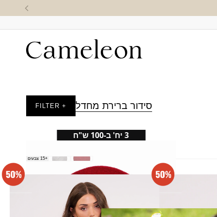
סידור ברירת מחדל
+ FILTER
3 יח' ב-100 ש"ח
ברט חלק
+15 צבעים
₪
35.00
סריג מיכלי
₪
70.00