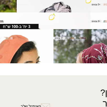
צעיף אשר
צעיף חלו
+5 צבעים
₪
50.00
₪
40.00
צעיף מורשה
+6 צבעים
₪
50.00
3 יח' ב-100 ש"ח
ברט חלק M
+3 צבעים
₪
40.00
←
2
1
?
האימייל שלך