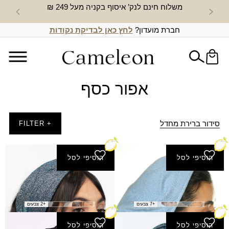
משלוח חינם לנק’ איסוף בקניה מעל 249 ₪
חדש באת
חברת מועדון?
לחץ כאן לבדיקת נקודות
אפור כסף
סידור ברירת מחדל
+ FILTER
הוסיפי לסל
הוסיפי לסל
ברט לורקס L
סרט גושן
המחיר
המחיר
₪
40.00
₪
45.00
₪
89.00
הנוכחי
המקורי
+7 צבעים
+2 צבעים
היה:
הוא:
הוסיפי לסל
הוסיפי לסל