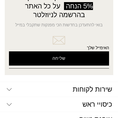
5% הנחה
על כל האתר
בהרשמה לניוזלטר
בואי להתעדכן בחדשות הכי מפנקות שתקבלי במייל
האימייל שלך
שירות לקוחות
יצירת קשר
כיסויי ראש
דרושים
מדיניות פרטיות
שאלות נפוצות
מטפחות וצעיפים מעוצבים