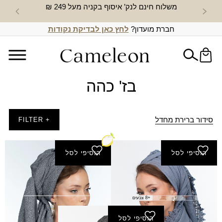
משלוח חינם לנק’ איסוף בקניה מעל 249 ₪
חדש באת
חברת מועדון?
לחץ כאן לבדיקת נקודות
בז' כהה
סידור ברירת מחדל
+ FILTER
הוסיפי לסל
הוסיפי לסל
מטפחת רוני
צעיף אהובה
₪
60.00
₪
70.00
+8 צבעים
הוסיפי לסל