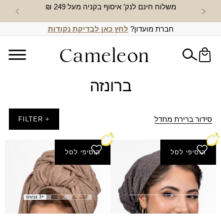
משלוח חינם לנק’ איסוף בקניה מעל 249 ₪
חדש באת
חברת מועדון?
לחץ כאן לבדיקת נקודות
ברונזה
סידור ברירת מחדל
+ FILTER
הוסיפי לסל
הוסיפי לסל
בנדנה עדי+ גומי
צעיף מלכי
₪
60.00
₪
50.00
+3 צבעים