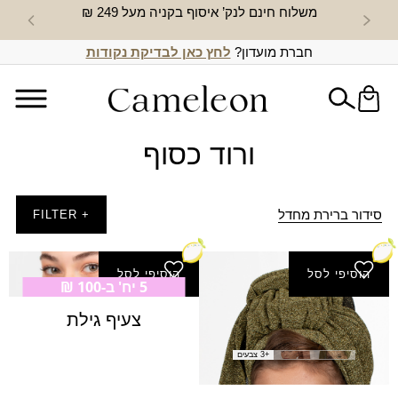
משלוח חינם לנק’ איסוף בקניה מעל 249 ₪
חדש באת
חברת מועדון?
לחץ כאן לבדיקת נקודות
ורוד כסוף
סידור ברירת מחדל
+ FILTER
הוסיפי לסל
הוסיפי לסל
5 יח' ב-100 ₪
צעיף טוהר
צעיף גילת
₪
60.00
+3 צבעים