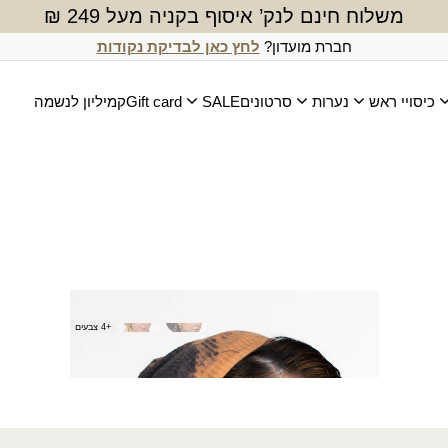
משלוח חינם לנק’ איסוף בקניה מעל 249 ₪
חברת מועדון?
לחץ כאן לבדיקת נקודות
כיסויי ראש
נערות
סרטונים
SALE
Gift card
קמיליון לנשמה
בנדנה סימפוניה גומי
+4 צבעים
₪
45.00