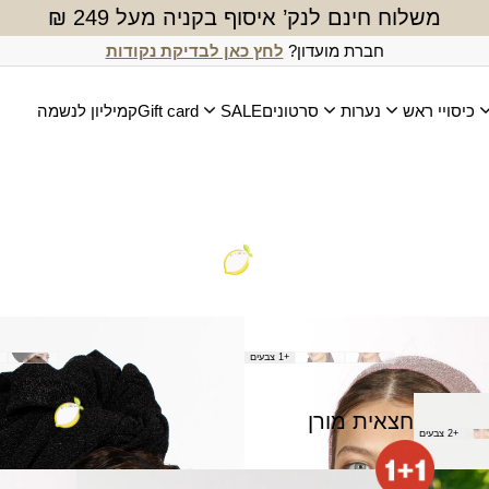
משלוח חינם לנק’ איסוף בקניה מעל 249 ₪
חברת מועדון?
לחץ כאן לבדיקת נקודות
כיסויי ראש
נערות
סרטונים
SALE
Gift card
קמיליון לנשמה
 פלג
בנדנה משולש נוצץ
+1 צבעים
₪
50.00
חצאית מורן
+2 צבעים