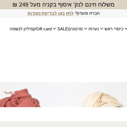
משלוח חינם לנק’ איסוף בקניה מעל 249 ₪
חברת מועדון?
לחץ כאן לבדיקת נקודות
כיסויי ראש
נערות
סרטונים
SALE
Gift card
קמיליון לנשמה
ריאל
צעיף פליסה חדש
₪
20.00