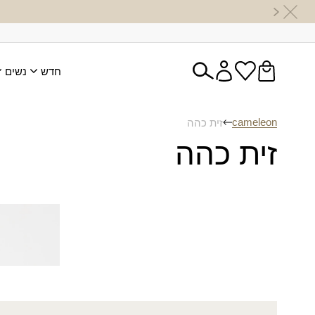
חדש
נשים
cameleon
זית כהה
זית כהה
מטפחת או
₪
60.00