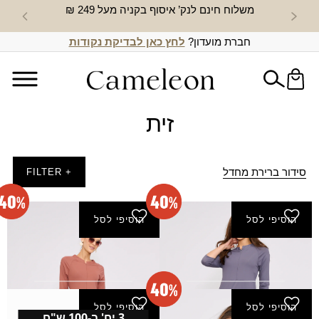
משלוח חינם לנק’ איסוף בקניה מעל 249 ₪
חדש באת
חברת מועדון?
לחץ כאן לבדיקת נקודות
זית
סידור ברירת מחדל
+ FILTER
הוסיפי לסל
הוסיפי לסל
בגד ים סוף - אפור
בגד ים סוף - אפרסק
₪
144.00
₪
144.00
₪
240.00
₪
240.00
הוסיפי לסל
הוסיפי לסל
3 יח' ב-100 ש"ח