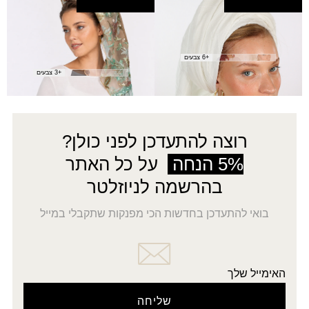
מטפחת ערמון (מרובעת)
סימפוניה בסיס פתוח
60.00
₪
ש.ארוך
₪
45.00
+6 צבעים
+3 צבעים
רוצה להתעדכן לפני כולן?
5% הנחה
על כל האתר
בהרשמה לניוזלטר
בואי להתעדכן בחדשות הכי מפנקות שתקבלי במייל
האימייל שלך