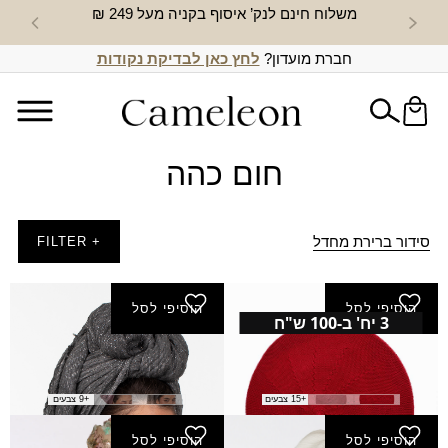
משלוח חינם לנק’ איסוף בקניה מעל 249 ₪
חדש באת
חברת מועדון?
לחץ כאן לבדיקת נקודות
חום כהה
סידור ברירת מחדל
+ FILTER
הוסיפי לסל
הוסיפי לסל
3 יח' ב-100 ש"ח
ברט חלק
צעיף אלי
₪
40.00
₪
35.00
+15 צבעים
+9 צבעים
הוסיפי לסל
הוסיפי לסל