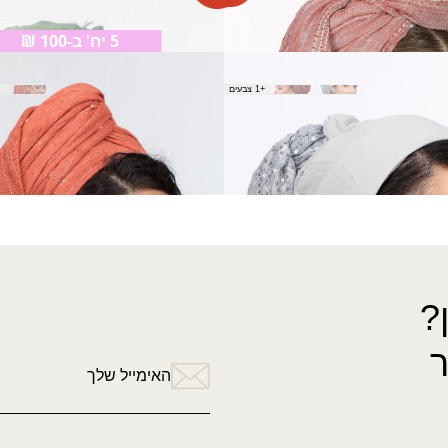
צעיף נוצות
₪
60.00
5 יח' ב-100 ₪
צעיף עופרה
+1 צבעים
₪
50.00
←
9
8
7
6
5
4
3
2
1
→
?
האימייל שלך