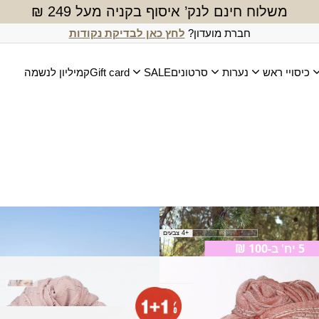
משלוח חינם לנק’ איסוף בקניה מעל 249 ₪
חברת מועדון?
לחץ כאן לבדיקת נקודות
כיסויי ראש
נערות
סרטונים
SALE
Gift card
קמיליון לנשמה
צעיף ליב
+4 צבעים
₪
50.00
5 יח' ב-100 ₪
ה
צעיף משואה
₪
50.00